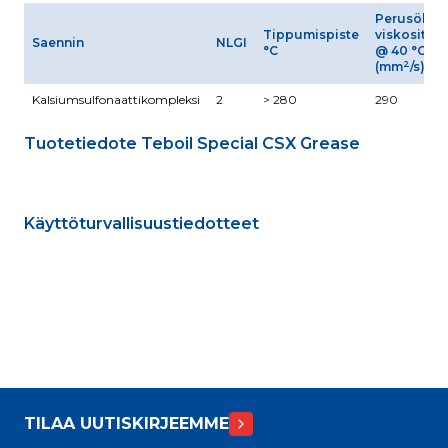
Perusöljyn
Tippumispiste
viskositeet
Saennin
NLGI
°C
@ 40 °C
2
(mm
/s)
Kalsiumsulfonaattikompleksi
2
> 280
290
Tuotetiedote Teboil Special CSX Grease
Käyttöturvallisuustiedotteet
TILAA UUTISKIRJEEMME