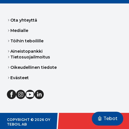
Ota yhteyttä
Medialle
Töihin teboilille
Aineistopankki
Tietosuojailmoitus
Oikeudellinen tiedote
Evästeet
🤖 Tebot
COPYRIGHT ©
2026
OY
TEBOIL AB