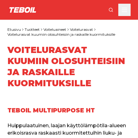
Siirry pääsisältöön
Etusivu
Tuotteet
Voiteluaineet
Voitelurasvat
Voitelurasvat kuumiin olosuhteisiin ja raskaille kuormituksille
VOITELURASVAT
KUUMIIN OLOSUHTEISIIN
JA RASKAILLE
KUORMITUKSILLE
TEBOIL MULTIPURPOSE HT
Huippulaatuinen, laajan käyttölämpötila-alueen 
erikoisrasva raskaasti kuormitettuihin liuku- ja 