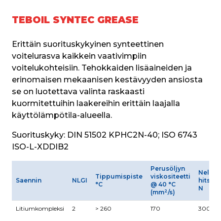
TEBOIL SYNTEC GREASE
Erittäin suorituskykyinen synteettinen 
voitelurasva kaikkein vaativimpiin 
voitelukohteisiin. Tehokkaiden lisäaineiden ja 
erinomaisen mekaanisen kestävyyden ansiosta 
se on luotettava valinta raskaasti 
kuormitettuihin laakereihin erittäin laajalla 
käyttölämpötila-alueella.
Suorituskyky:
 DIN 51502 KPHC2N-40; ISO 6743 
ISO-L-XDDIB2
Perusöljyn
Neliku
Tippumispiste
viskositeetti
Saennin
NLGI
hitsau
°C
@ 40 °C
N
2
(mm
/s)
Litiumkompleksi
2
> 260
170
3000