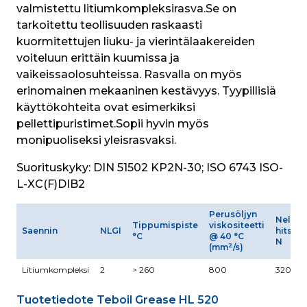
valmistettu litiumkompleksirasva.Se on 
tarkoitettu teollisuuden raskaasti 
kuormitettujen liuku- ja vierintälaakereiden 
voiteluun erittäin kuumissa ja 
vaikeissaolosuhteissa. Rasvalla on myös 
erinomainen mekaaninen kestävyys. Tyypillisiä 
käyttökohteita ovat esimerkiksi 
pellettipuristimet.Sopii hyvin myös 
monipuoliseksi yleisrasvaksi.
Suorituskyky:
 DIN 51502 KP2N-30; ISO 6743 ISO-
L-XC(F)DIB2
Perusöljyn
Neliku
Tippumispiste
viskositeetti
Saennin
NLGI
hitsau
°C
@ 40 °C
N
2
(mm
/s)
Litiumkompleksi
2
> 260
800
3200
Tuotetiedote Teboil Grease HL 520