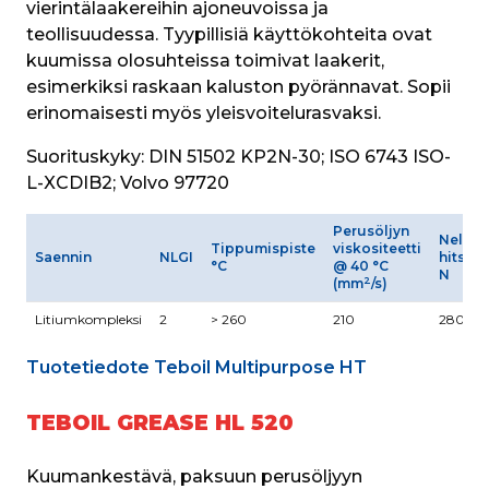
vierintälaakereihin ajoneuvoissa ja 
teollisuudessa. Tyypillisiä käyttökohteita ovat 
kuumissa olosuhteissa toimivat laakerit, 
esimerkiksi raskaan kaluston pyörännavat. Sopii 
erinomaisesti myös yleisvoitelurasvaksi.
Suorituskyky:
 DIN 51502 KP2N-30; ISO 6743 ISO-
L-XCDIB2; Volvo 97720
Perusöljyn
Neliku
Tippumispiste
viskositeetti
Saennin
NLGI
hitsau
°C
@ 40 °C
N
2
(mm
/s)
Litiumkompleksi
2
> 260
210
2800
Tuotetiedote Teboil Multipurpose HT
TEBOIL GREASE HL 520
Kuumankestävä, paksuun perusöljyyn 