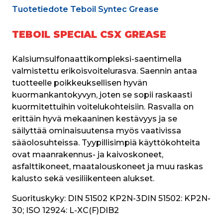
Tuotetiedote Teboil Syntec Grease
TEBOIL SPECIAL CSX GREASE
Kalsiumsulfonaattikompleksi-saentimella 
valmistettu erikoisvoitelurasva. Saennin antaa 
tuotteelle poikkeuksellisen hyvän 
kuormankantokyvyn, joten se sopii raskaasti 
kuormitettuihin voitelukohteisiin. Rasvalla on 
erittäin hyvä mekaaninen kestävyys ja se 
säilyttää ominaisuutensa myös vaativissa 
sääolosuhteissa. Tyypillisimpiä käyttökohteita 
ovat maanrakennus- ja kaivoskoneet, 
asfalttikoneet, maatalouskoneet ja muu raskas 
kalusto sekä vesiliikenteen alukset. 
Suorituskyky:
 DIN 51502 KP2N-3DIN 51502: KP2N-
30; ISO 12924: L-XC(F)DIB2