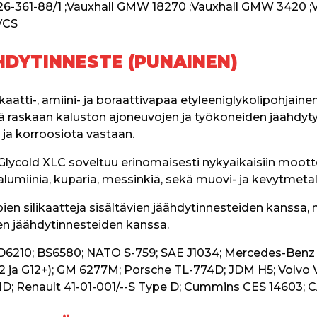
 26-361-88/1 ;Vauxhall GMW 18270 ;Vauxhall GMW 3420 ;
VCS
HDYTINNESTE (PUNAINEN)
silikaatti-, amiini- ja boraattivapaa etyleeniglykolipohjai
raskaan kaluston ajoneuvojen ja työkoneiden jäähdytys
ja korroosiota vastaan.
ycold XLC soveltuu erinomaisesti nykyaikaisiin moottore
alumiinia, kuparia, messinkiä, sekä muovi- ja kevytmetal
en silikaatteja sisältävien jäähdytinnesteiden kanssa,
den jäähdytinnesteiden kanssa.
D6210; BS6580; NATO S-759; SAE J1034; Mercedes-Benz
ja G12+); GM 6277M; Porsche TL-774D; JDM H5; Volvo V
; Renault 41-01-001/--S Type D; Cummins CES 14603; C