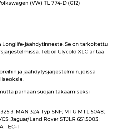
Volkswagen (VW) TL 774-D (G12) 
nen Longlife-jäähdytinneste. Se on tarkoitettu 
järjestelmissä. Teboil Glycold XLC antaa 
ihin ja jäähdytysjärjestelmiin, joissa 
liseoksia.
 mutta parhaan suojan takaamiseksi 
 325.3; MAN 324 Typ SNF; MTU MTL 5048; 
CS; Jaguar/Land Rover STJLR 651.5003; 
AT EC-1