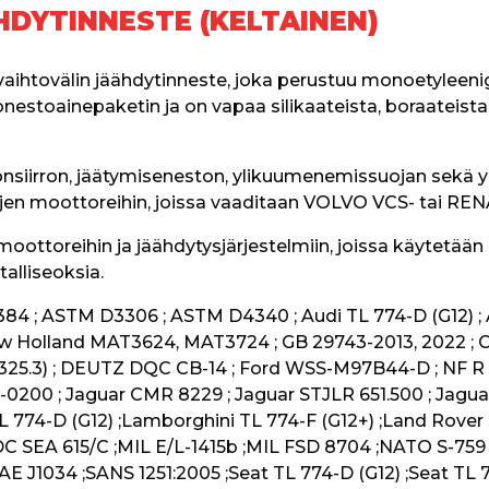
HDYTINNESTE (KELTAINEN)
htovälin jäähdytinneste, joka perustuu monoetyleeniglyk
toainepaketin ja on vapaa silikaateista, boraateista, nit
siirron, jäätymiseneston, ylikuumenemissuojan sekä yh
tojen moottoreihin, joissa vaaditaan VOLVO VCS- tai RE
ottoreihin ja jäähdytysjärjestelmiin, joissa käytetään p
alliseoksia.
4 ; ASTM D3306 ; ASTM D4340 ; Audi TL 774-D (G12) ; Au
New Holland MAT3624, MAT3724 ; GB 29743-2013, 2022 
25.3) ; DEUTZ DQC CB-14 ; Ford WSS-M97B44-D ; NF R 1
200 ; Jaguar CMR 8229 ; Jaguar STJLR 651.500 ; Jaguar 
 774-D (G12) ;Lamborghini TL 774-F (G12+) ;Land Rover 
C SEA 615/C ;MIL E/L-1415b ;MIL FSD 8704 ;NATO S-759
AE J1034 ;SANS 1251:2005 ;Seat TL 774-D (G12) ;Seat TL 