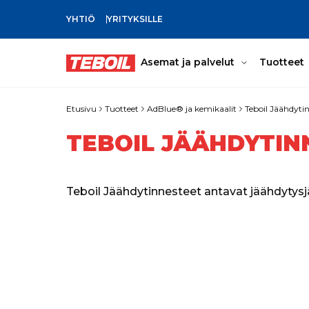
YHTIÖ
YRITYKSILLE
SIIRRY PÄÄSISÄLTÖÖN
Asemat ja palvelut
Tuotteet
Etusivu
Tuotteet
AdBlue® ja kemikaalit
Teboil Jäähdyti
TEBOIL JÄÄHDYTIN
Teboil Jäähdytinnesteet antavat jäähdytysj