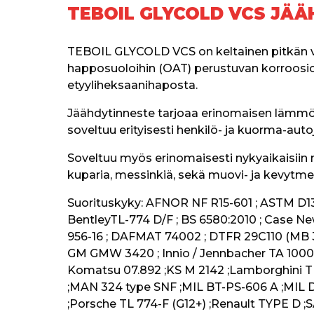
TEBOIL GLYCOLD VCS JÄÄ
TEBOIL GLYCOLD VCS on keltainen pitkän vai
happosuoloihin (OAT) perustuvan korroosiones
etyyliheksaanihaposta.
Jäähdytinneste tarjoaa erinomaisen lämmön
soveltuu erityisesti henkilö- ja kuorma-au
Soveltuu myös erinomaisesti nykyaikaisiin mo
kuparia, messinkiä, sekä muovi- ja kevytmet
Suorituskyky: AFNOR NF R15-601 ; ASTM D138
BentleyTL-774 D/F ; BS 6580:2010 ; Case 
956-16 ; DAFMAT 74002 ; DTFR 29C110 (MB 3
GM GMW 3420 ; Innio / Jennbacher TA 1000-0
Komatsu 07.892 ;KS M 2142 ;Lamborghini TL
;MAN 324 type SNF ;MIL BT-PS-606 A ;MIL D
;Porsche TL 774-F (G12+) ;Renault TYPE D ;S