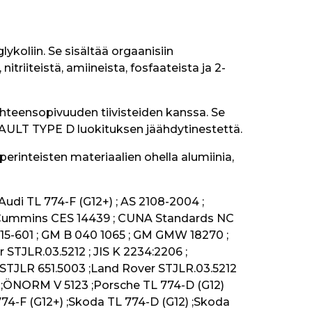
oliin. Se sisältää orgaanisiin 
riiteistä, amiineista, fosfaateista ja 2-
teensopivuuden tiivisteiden kanssa. Se 
NAULT TYPE D luokituksen jäähdytinestettä.
erinteisten materiaalien ohella alumiinia, 
di TL 774-F (G12+) ; AS 2108-2004 ; 
; Cummins CES 14439 ; CUNA Standards NC 
5-601 ; GM B 040 1065 ; GM GMW 18270 ; 
STJLR.03.5212 ; JIS K 2234:2206 ; 
STJLR 651.5003 ;Land Rover STJLR.03.5212 
 ;ÖNORM V 5123 ;Porsche TL 774-D (G12) 
774-F (G12+) ;Skoda TL 774-D (G12) ;Skoda 