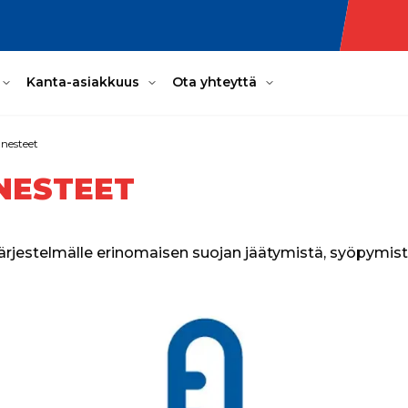
Kanta-asiakkuus
Ota yhteyttä
nnesteet
NESTEET
ärjestelmälle erinomaisen suojan jäätymistä, syöpymist