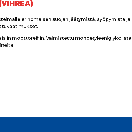
(VIHREÄ)
telmälle erinomaisen suojan jäätymistä, syöpymistä ja k
atuvaatimukset.
aisiin moottoreihin. Valmistettu monoetyleeniglykolista,
neita.