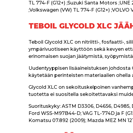
TL 774-F (G12+) ;Suzuki Santa Motors ;UNE
;Volkswagen (VW) TL 774-F (G12+) ;VOLVO 
TEBOIL GLYCOLD XLC JÄÄ
Teboil Glycold XLC on nitriitti-, fosfaatti-, 
ympärivuotiseen käyttöön sekä kevyen että 
erinomaisen suojan jäätymistä, syöpymistä 
Uudentyyppisen lisäaineistuksen johdosta Gl
käytetään perinteisten materiaalien ohella 
Glycold XLC on sekoituskelpoinen vanhempi
tuotetta ei suositella sekoitettavaksi mui
Suorituskyky: ASTM D3306, D4656, D4985, 
Ford WSS-M97B44-D; VAG TL-774D ja F (G12 
Komatsu 07.892 (2009); Mazda MEZ MN 121D