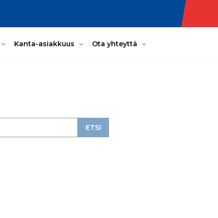
Kanta-asiakkuus
Ota yhteyttä
ETSI