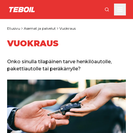
Siirry pääsisältöön
Etusivu
Asemat ja palvelut
Vuokraus
VUOKRAUS
Onko sinulla tilapäinen tarve henkilöautolle, 
pakettiautolle tai peräkärrylle?