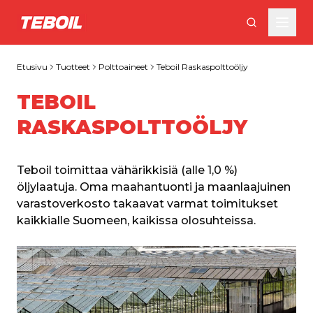
Siirry pääsisältöön
Etusivu
Tuotteet
Polttoaineet
Teboil Raskaspolttoöljy
TEBOIL
RASKASPOLTTOÖLJY
Teboil toimittaa vähärikkisiä (alle 1,0 %) 
öljylaatuja. Oma maahantuonti ja maanlaajuinen 
varastoverkosto takaavat varmat toimitukset 
kaikkialle Suomeen, kaikissa olosuhteissa.