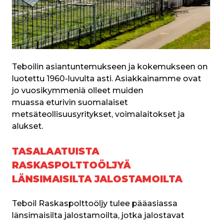
Teboilin asiantuntemukseen ja kokemukseen on 
luotettu 1960-luvulta asti. Asiakkainamme ovat 
jo vuosikymmeniä olleet muiden 
muassa eturivin suomalaiset 
metsäteollisuusyritykset, voimalaitokset ja 
alukset.
TASALAATUISTA
RASKASPOLTTOÖLJYÄ
LÄNSIMAISILTA JALOSTAMOILTA
Teboil Raskaspolttoöljy tulee pääasiassa 
länsimaisilta jalostamoilta, jotka jalostavat 