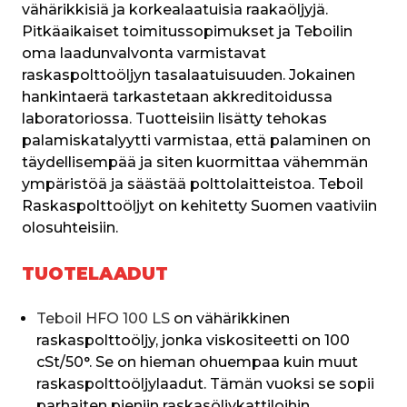
vähärikkisiä ja korkealaatuisia raakaöljyjä. 
Pitkäaikaiset toimitussopimukset ja Teboilin 
oma laadunvalvonta varmistavat 
raskaspolttoöljyn tasalaatuisuuden. Jokainen 
hankintaerä tarkastetaan akkreditoidussa 
laboratoriossa. Tuotteisiin lisätty tehokas 
palamiskatalyytti varmistaa, että palaminen on 
täydellisempää ja siten kuormittaa vähemmän 
ympäristöä ja säästää polttolaitteistoa. Teboil 
Raskaspolttoöljyt on kehitetty Suomen vaativiin 
olosuhteisiin.
TUOTELAADUT
Teboil HFO 100 LS 
on vähärikkinen 
raskaspolttoöljy, jonka viskositeetti on 100 
cSt/50°. Se on hieman ohuempaa kuin muut 
raskaspolttoöljylaadut. Tämän vuoksi se sopii 
parhaiten pieniin raskasöljykattiloihin. 