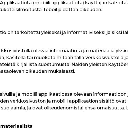
l Applikaatiota (mobiili applikaatiota) käyttäjän katso
ukäteisilmoitusta Teboil pidättää oikeuden.
o on tarkoitettu yleiseksi ja informatiiviseksi ja siksi l
kkosivustolla olevaa informaatiota ja materiaalia yksin
aa, käsitellä tai muokata mitään tällä verkkosivustolla j
eistä kirjallista suostumusta. Näiden yleisten käyttöeht
assaolevan oikeuden mukaisesti. 
ivuilla ja mobiili applikaatiossa olevaan informaatioon 
en verkkosivuston ja mobiili applikaation sisältö ovat T
suojaamia, ja ovat oikeudenomistajiensa omaisuutta. L
materiaalista