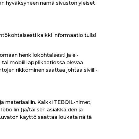
taan hyväksyneen nämä sivuston yleiset 
ähtökohtaisesti kaikki informaatio tulisi 
omaan henkilökohtaisesti ja ei-
a tai mobiili applikaatiossa olevaa 
ojen rikkominen saattaa johtaa siviili- 
ja materiaaliin. Kaikki TEBOIL-nimet, 
eboilin (ja/tai sen asiakkaiden ja 
uvaton käyttö saattaa loukata näitä 