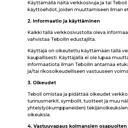
Käyttämällä näitä verkkosivuja ja tai Teboi
käyttöehdot, joiden muuttamiseen ilman et
2. Informaatio ja käyttäminen
Kaikki tällä verkkosivustolla oleva informaati
vahvistaa Teboilin edustajilta.
Käyttäjä on oikeutettu käyttämään tällä ver
kaupallisesti. Käyttäjällä ei ole lupaa muutt
informaatiota ilman Teboilin antamaa etukät
ja/tai rikosoikeudelliseen vastuuseen voim
3. Oikeudet
Teboil omistaa ja pidättää oikeudet verkkos
tunnusmerkit, symbolit, tuotteet ja muu näid
yhteistyökumppaneiden) tekijänoikeuksien 
oikeuksia.
4. Vastuuvapaus kolmansien osapuolten 