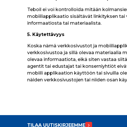
Teboil ei voi kontrolloida mitään kolmansien
mobiiliapplikaatio sisältävät linkityksen t
informaatiosta tai materiaalista.
5. Käytettävyys
Koska nämä verkkosivustot ja mobiiliapplik
verkkosivustoa ja sillä olevaa materiaalia m
olevaa informaatiota, eikä siten vastaa siitä,
agentit tai edustajat tai konserniyhtiöt eivä
mobiili applikaation käyttöön tai sivuilla ol
näiden verkkosivustojen tai niiden osan käy
TILAA UUTISKIRJEEMME