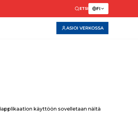
FI
ETSI
ASIOI VERKOSSA
liapplikaation käyttöön sovelletaan näitä 