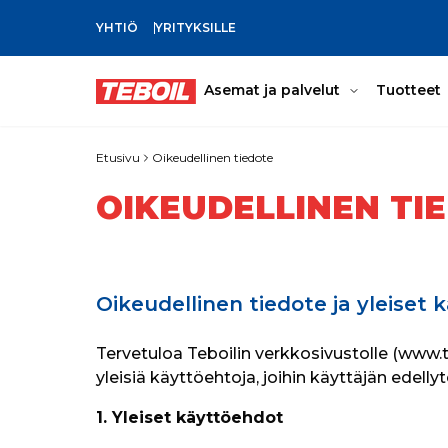
YHTIÖ
YRITYKSILLE
SIIRRY PÄÄSISÄLTÖÖN
Asemat ja palvelut
Tuotteet
Etusivu
Oikeudellinen tiedote
OIKEUDELLINEN TI
Oikeudellinen tiedote ja yleiset
Tervetuloa Teboilin verkkosivustolle (www.te
yleisiä käyttöehtoja, joihin käyttäjän edell
1. Yleiset käyttöehdot