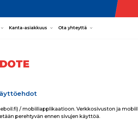
Kanta-asiakkuus
Ota yhteyttä
EDOTE
 käyttöehdot
boil.fi) / mobiiliapplikaatioon. Verkkosivuston ja mobii
ytetään perehtyvän ennen sivujen käyttöä.