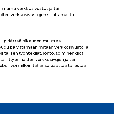
in nämä verkkosivustot ja tai 
uolten verkkosivustojen sisältämästä 
oil pidättää oikeuden muuttaa 
itoudu päivittämään mitään verkkosivustolla 
 tai sen työntekijät, johto, toimihenkilöt, 
a liittyen näiden verkkosivujen ja tai 
eboil voi milloin tahansa päättää tai estää 