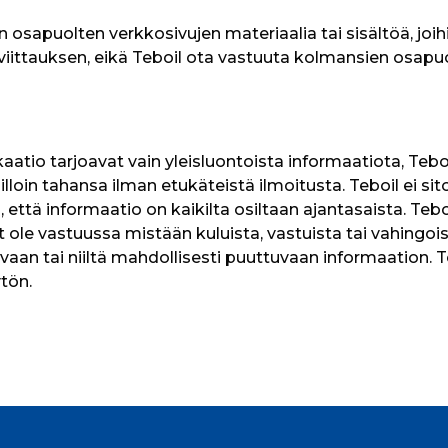
 osapuolten verkkosivujen materiaalia tai sisältöä, joih
ai viittauksen, eikä Teboil ota vastuuta kolmansien osap
aatio tarjoavat vain yleisluontoista informaatiota, Teb
illoin tahansa ilman etukäteistä ilmoitusta. Teboil ei s
 että informaatio on kaikilta osiltaan ajantasaista. Teboil
t ole vastuussa mistään kuluista, vastuista tai vahingoist
evaan tai niiltä mahdollisesti puuttuvaan informaation. T
tön.