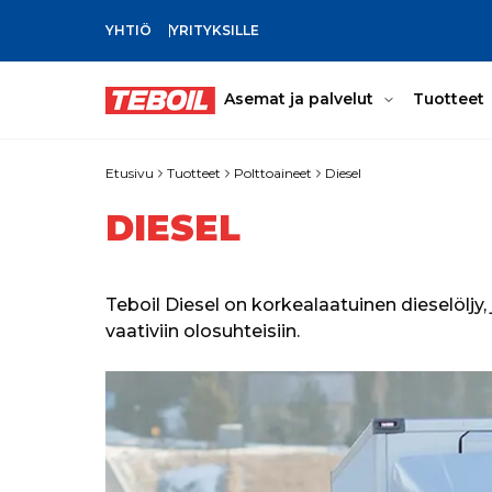
YHTIÖ
YRITYKSILLE
SIIRRY PÄÄSISÄLTÖÖN
Asemat ja palvelut
Tuotteet
Etusivu
Tuotteet
Polttoaineet
Diesel
DIESEL
Teboil Diesel on korkealaatuinen dieselöljy
vaativiin olosuhteisiin.