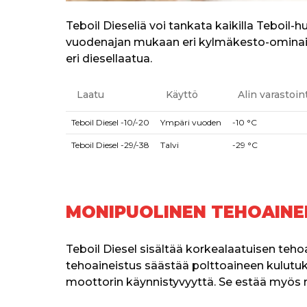
Teboil Dieseliä voi tankata kaikilla Teboil
vuodenajan mukaan eri kylmäkesto-ominais
eri diesellaatua.
Laatu
Käyttö
Alin varastoin
Teboil Diesel -10/-20
Ympäri vuoden
-10 °C
Teboil Diesel -29/-38
Talvi
-29 °C
MONIPUOLINEN TEHOAINE
Teboil Diesel sisältää korkealaatuisen teho
tehoaineistus säästää polttoaineen kulutu
moottorin käynnistyvyyttä. Se estää myös 