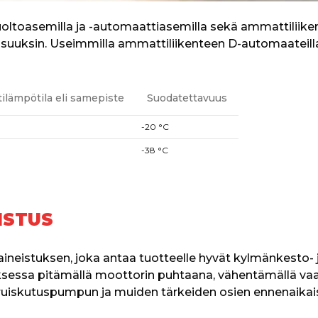
-huoltoasemilla ja -automaattiasemilla sekä ammattiliike
uuksin. Useimmilla ammattiliikenteen D-automaateill
tilämpötila eli samepiste
Suodatettavuus
-20 °C
-38 °C
ISTUS
aineistuksen, joka antaa tuotteelle hyvät kylmänkesto- 
ksessa pitämällä moottorin puhtaana, vähentämällä va
ruiskutuspumpun ja muiden tärkeiden osien ennenaikai