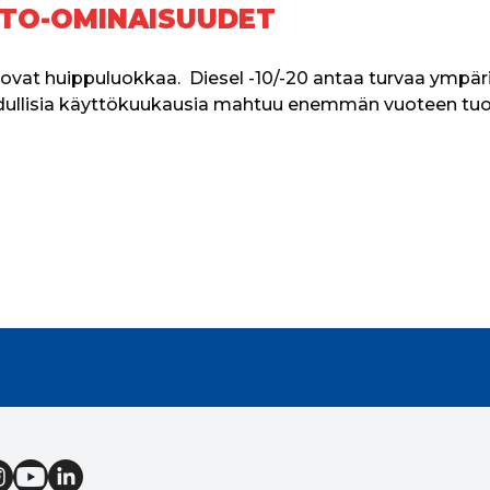
STO-OMINAISUUDET
ovat huippuluokkaa. 
Diesel -10/-20 antaa turvaa ympär
dullisia käyttökuukausia mahtuu enemmän vuoteen tuode