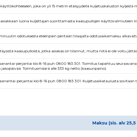
 käyttökohteeseen, joka on yli 15 metrin etäisyydellä kuljetuskaluston kyljestä 
siakkaan luona kuljettajan suorittamasta kaasupullojen käyttövalmiuteen lii
minuutin odotuksesta eteenpäin peritään tilaajalta odotusaikamaksu alkavalta
äysistä kaasupulloista, jotka asiakas on tilannut, mutta niitä ei ole voitu jättää
maanantai-perjantai klo 8-16 puh 0800 183 301. Toimitus tapahtuu seuraavan
 jakopäivää. Toimitusmäärä alle 333 kg netto (kaasunpaino).
aanantai-perjantai klo 8-16 puh 0800 183 301. Kuljetusaikataulusta sovitaan t
Maksu (sis. alv 25,5