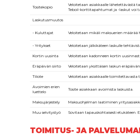
Veloitetaan asiakkaalle lähetettävästä t
Tositekopio
Teboil-korttitapahtumat ja -laskut voi t
Laskutusmuutos
- Kuluttajat
Veloitetaan mikäli maksuerien määrää ha
- Yritykset
Veloitetaan jälkikäteen laskulle tehtävis
Kortin uusinta
Veloitetaan kadonneen kortin uusinnast
Eräpäivän siirto
Veloitetaan yksittäisen laskun eräpäivän 
Tiliote
Veloitetaan asiakkaalle toimitettavasta ti
Avoimien erien
Tosite asiakkaan avoimista laskuista.
luettelo
Maksujärjestely
Maksuohjelman laatiminen yritysasiakka
Muu selvitystyö
Sovitaan tapauskohtaisesti etukäteen. Es
TOIMITUS- JA PALVELUM