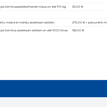
jos toimitusosoitekohtainen tilaus on alle 170 kg.
35,00 €
lattu määrä ei mahdu asiakkaan säiliöön.
275,00 € + paluurahti my
os toimitus asiakkaan säiliöön on alle 1000 litraa.
165,00 €