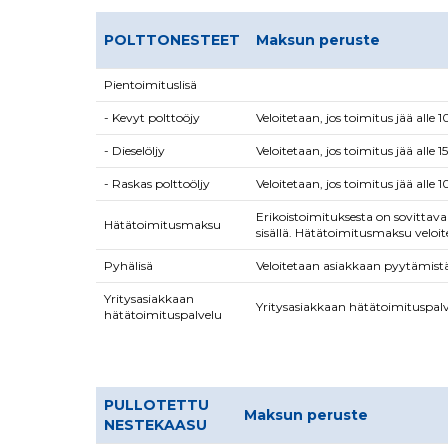
POLTTONESTEET
Maksun peruste
Pientoimituslisä
- Kevyt polttoöjy
Veloitetaan, jos toimitus jää alle 1
- Dieselöljy
Veloitetaan, jos toimitus jää alle 1
- Raskas polttoöljy
Veloitetaan, jos toimitus jää alle
Erikoistoimituksesta on sovittav
Hätätoimitusmaksu
sisällä. Hätätoimitusmaksu veloit
Pyhälisä
Veloitetaan asiakkaan pyytämistä 
Yritysasiakkaan
Yritysasiakkaan hätätoimituspalv
hätätoimituspalvelu
PULLOTETTU
Maksun peruste
NESTEKAASU