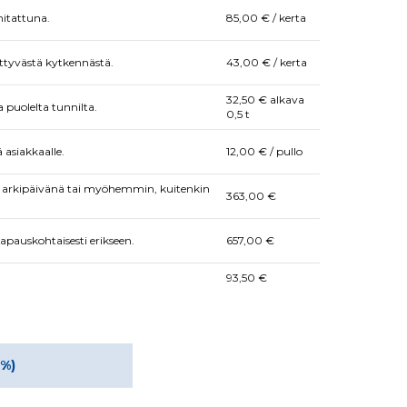
mitattuna.
85,00 € / kerta
ttyvästä kytkennästä.
43,00 € / kerta
32,50 € alkava
 puolelta tunnilta.
0,5 t
 asiakkaalle.
12,00 € / pullo
a arkipäivänä tai myöhemmin, kuitenkin
363,00 €
apauskohtaisesti erikseen.
657,00 €
93,50 €
 %)