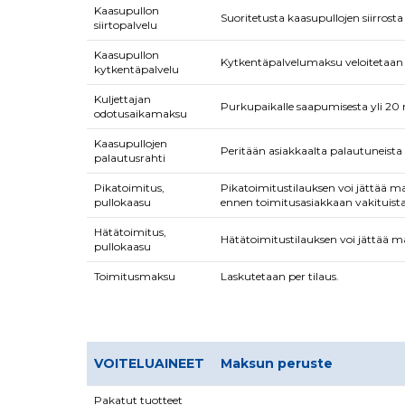
Kaasupullon
Suoritetusta kaasupullojen siirrosta
siirtopalvelu
Kaasupullon
Kytkentäpalvelumaksu veloitetaan a
kytkentäpalvelu
Kuljettajan
Purkupaikalle saapumisesta yli 20 
odotusaikamaksu
Kaasupullojen
Peritään asiakkaalta palautuneista t
palautusrahti
Pikatoimitus,
Pikatoimitustilauksen voi jättää 
pullokaasu
ennen toimitusasiakkaan vakituista
Hätätoimitus,
Hätätoimitustilauksen voi jättää m
pullokaasu
Toimitusmaksu
Laskutetaan per tilaus.
VOITELUAINEET
Maksun peruste
Pakatut tuotteet