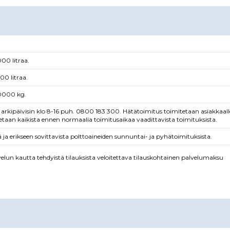
000 litraa.
500 litraa.
 10000 kg.
a arkipäivisin klo 8-16 puh. 0800 183 300. Hätätoimitus toimitetaan asiakkaal
etaan kaikista ennen normaalia toimitusaikaa vaadittavista toimituksista.
ja erikseen sovittavista polttoaineiden sunnuntai- ja pyhätoimituksista.
elun kautta tehdyistä tilauksista veloitettava tilauskohtainen palvelumaksu