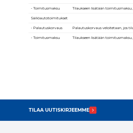
- Toimitusmaksu
Tilaukseen lisätään toimitusmaksu, 
Säiliöautotoimitukset
- Palautuskorvaus
Palautuskorvaus veloitetaan, jos ti
- Toimitusmaksu
Tilaukseen lisätään toimitusmaksu, j
TILAA UUTISKIRJEEMME