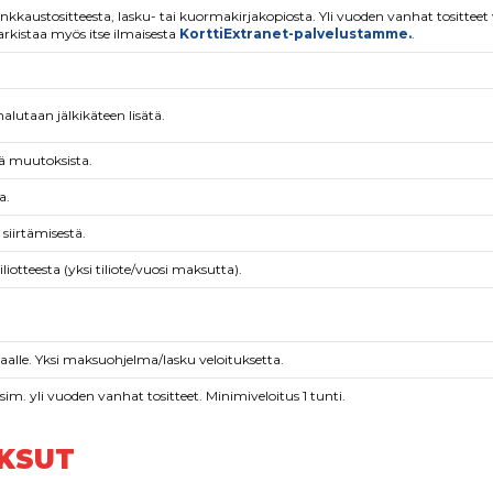
ankkaustositteesta, lasku- tai kuormakirjakopiosta. Yli vuoden vanhat tositteet
arkistaa myös itse ilmaisesta
KorttiExtranet-palvelustamme.
.
lutaan jälkikäteen lisätä.
tä muutoksista.
a.
siirtämisestä.
liotteesta (yksi tiliote/vuosi maksutta).
alle. Yksi maksuohjelma/lasku veloituksetta.
im. yli vuoden vanhat tositteet. Minimiveloitus 1 tunti.
AKSUT