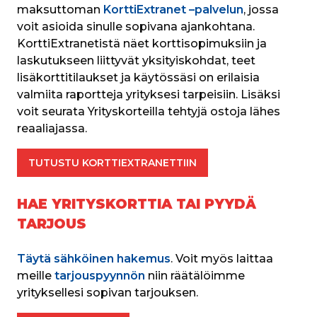
maksuttoman 
KorttiExtranet –palvelun
, jossa 
voit asioida sinulle sopivana ajankohtana. 
KorttiExtranetistä näet korttisopimuksiin ja 
laskutukseen liittyvät yksityiskohdat, teet 
lisäkorttitilaukset ja käytössäsi on erilaisia 
valmiita raportteja yrityksesi tarpeisiin. Lisäksi 
voit seurata Yrityskorteilla tehtyjä ostoja lähes 
reaaliajassa.
TUTUSTU KORTTIEXTRANETTIIN
HAE YRITYSKORTTIA TAI PYYDÄ
TARJOUS
Täytä sähköinen hakemus
. Voit myös laittaa 
meille
 tarjouspyynnön
 niin räätälöimme 
yrityksellesi sopivan tarjouksen.