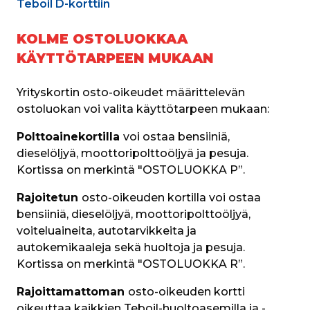
Teboil D-korttiin
KOLME OSTOLUOKKAA
KÄYTTÖTARPEEN MUKAAN
Yrityskortin osto-oikeudet määrittelevän 
ostoluokan voi valita käyttötarpeen mukaan:
Polttoainekortilla 
voi ostaa bensiiniä, 
dieselöljyä, moottoripolttoöljyä ja pesuja. 
Kortissa on merkintä "OSTOLUOKKA P”.
Rajoitetun 
osto-oikeuden kortilla voi ostaa 
bensiiniä, dieselöljyä, moottoripolttoöljyä, 
voiteluaineita, autotarvikkeita ja 
autokemikaaleja sekä huoltoja ja pesuja. 
Kortissa on merkintä "OSTOLUOKKA R”.
Rajoittamattoman 
osto-oikeuden kortti 
oikeuttaa kaikkien Teboil-huoltoasemilla ja -