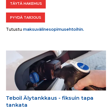
TÄYTÄ HAKEMUS
PYYDÄ TARJOUS
Tutustu
 maksuvälinesopimusehtoihin.
Teboil Älytankkaus - fiksuin tapa
tankata