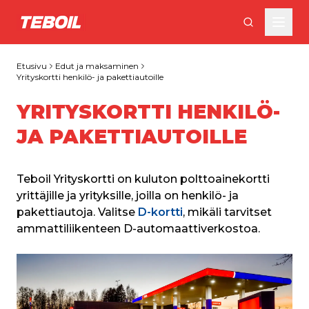
Siirry pääsisältöön
Etusivu
Edut ja maksaminen
Yrityskortti henkilö- ja pakettiautoille
YRITYSKORTTI HENKILÖ-
JA PAKETTIAUTOILLE
Teboil Yrityskortti on kuluton polttoainekortti 
yrittäjille ja yrityksille, joilla on henkilö- ja 
pakettiautoja. Valitse
 D-kortti
, mikäli tarvitset 
ammattiliikenteen D-automaattiverkostoa.