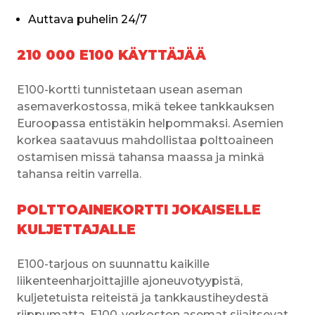
Auttava puhelin 24/7
210 000 E100 KÄYTTÄJÄÄ
E100-kortti tunnistetaan usean aseman 
asemaverkostossa, mikä tekee tankkauksen 
Euroopassa entistäkin helpommaksi. Asemien 
korkea saatavuus mahdollistaa polttoaineen 
ostamisen missä tahansa maassa ja minkä 
tahansa reitin varrella.
POLTTOAINEKORTTI JOKAISELLE
KULJETTAJALLE
E100-tarjous on suunnattu kaikille 
liikenteenharjoittajille ajoneuvotyypistä, 
kuljetetuista reiteistä ja tankkaustiheydestä 
riippumatta. E100-verkoston asemat sijaitsevat 