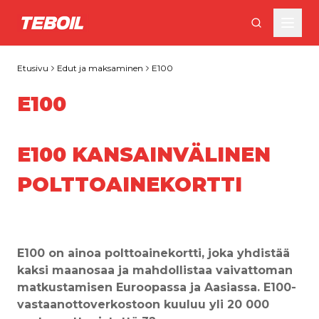
Siirry pääsisältöön
Etusivu
Edut ja maksaminen
E100
E100
E100 KANSAINVÄLINEN
POLTTOAINEKORTTI
E100 on ainoa polttoainekortti, joka yhdistää 
kaksi maanosaa ja mahdollistaa vaivattoman 
matkustamisen Euroopassa ja Aasiassa. E100-
vastaanottoverkostoon kuuluu yli 20 000 