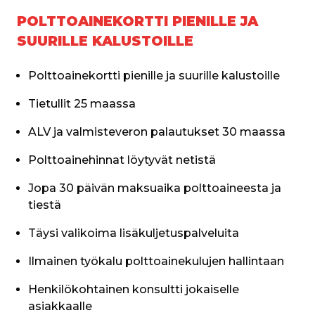
POLTTOAINEKORTTI PIENILLE JA
SUURILLE KALUSTOILLE
Polttoainekortti pienille ja suurille kalustoille
Tietullit 25 maassa
ALV ja valmisteveron palautukset 30 maassa
Polttoainehinnat löytyvät netistä
Jopa 30 päivän maksuaika polttoaineesta ja 
tiestä
Täysi valikoima lisäkuljetuspalveluita
Ilmainen työkalu polttoainekulujen hallintaan
Henkilökohtainen konsultti jokaiselle 
asiakkaalle