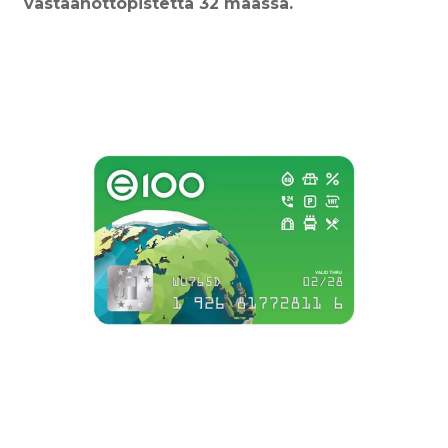
vastaanottopistettä 32 maassa.