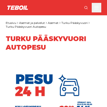
Siirry pääsisältöön
Etusivu
Asemat ja palvelut
Asemat
Turku Pääskyvuori
Turku Pääskyvuori Autopesu
TURKU PÄÄSKYVUORI
AUTOPESU