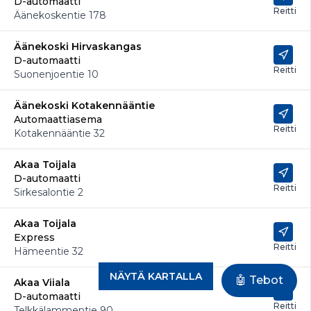
D-automaatti
Reitti
Äänekoskentie 178
Äänekoski Hirvaskangas
D-automaatti
Reitti
Suonenjoentie 10
Äänekoski Kotakennääntie
Automaattiasema
Reitti
Kotakennääntie 32
Akaa Toijala
D-automaatti
Reitti
Sirkesalontie 2
Akaa Toijala
Express
Reitti
Hämeentie 32
NÄYTÄ KARTALLA
🤖 Tebot
Akaa Viiala
D-automaatti
Reitti
Telkkälammentie 90