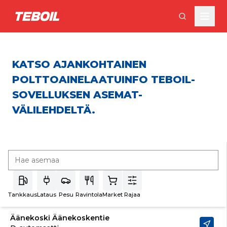
Siirry pääsisältöön
KATSO AJANKOHTAINEN
POLTTOAINELAATUINFO TEBOIL-
SOVELLUKSEN ASEMAT-
VÄLILEHDELTÄ.
Tankkaus
Lataus
Pesu
Ravintola
Market
Rajaa
Äänekoski Äänekoskentie